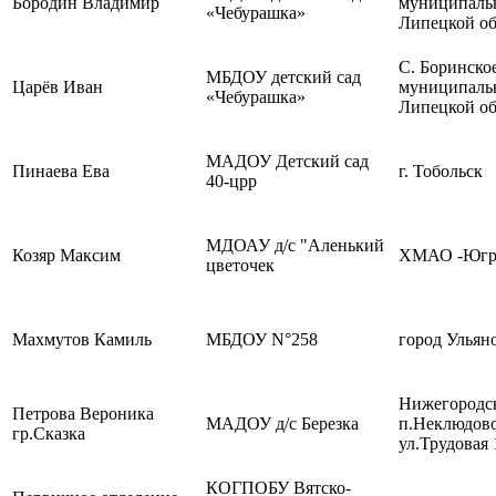
Бородин Владимир
муниципальн
«Чебурашка»
Липецкой об
С. Боринско
МБДОУ детский сад
Царёв Иван
муниципальн
«Чебурашка»
Липецкой об
МАДОУ Детский сад
Пинаева Ева
г. Тобольск
40-црр
МДОАУ д/с "Аленький
Козяр Максим
ХМАО -Югра
цветочек
Махмутов Камиль
МБДОУ N°258
город Ульян
Нижегородск
Петрова Вероника
МАДОУ д/с Березка
п.Неклюдов
гр.Сказка
ул.Трудовая 
КОГПОБУ Вятско-