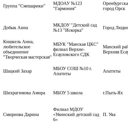
МДОАУ №123
Оренбургска
Группа "Смешарики"
"Гармония"
город Орск
МКДОУ "Детский сад
Добык Анна
Город Люди
№13 "Искорка"
Кишкель Анна,
МБУК "Манская ЦКС"
любительское
Манский рай
филиал Верхне-
объединение
Верхняя Еса
Есауловского СДК
"Творческая мастерская"
МБОУ СОШ №10 г.
Шацкий Захар
Апатиты
Апатиты
Шихрагимова Амира
МБОУ 5 школа
г.Пыть-Ях
Филиал МДОУ
Смирнова Дарина
«Увинский детский сад
П. Ува
6»