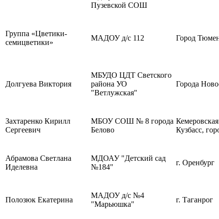
Пузевской СОШ
Группа «Цветики-
МАДОУ д/с 112
Город Тюме
семицветики»
МБУДО ЦДТ Светского
Долгуева Виктория
района УО
Города Ново
"Ветлужская"
Захтаренко Кирилл
МБОУ СОШ № 8 города
Кемеровская 
Сергеевич
Белово
Кузбасс, гор
Абрамова Светлана
МДОАУ "Детский сад
г. Оренбург
Иделевна
№184"
МАДОУ д/с №4
Полозюк Екатерина
г. Таганрог
"Марьюшка"