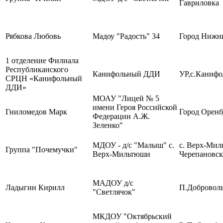
Гавриловка
Рябкова Любовь
Мадоу "Радость" 34
Город Нижн
1 отделение Филиала
Республиканского
Канифольный ДДИ
УР,с.Каниф
СРЦН «Канифольный
ДДИ»
МОАУ "Лицей № 5
имени Героя Российской
Гниломедов Марк
Город Оренб
Федерации А.Ж.
Зеленко"
МДОУ - д/с "Малыш" с.
с. Верх-Ми
Группа "Почемучки"
Верх-Мильтюши
Черепановск
МАДОУ д/с
Ладыгин Кирилл
П.Добровол
"Светлячок"
МКДОУ "Октябрьский