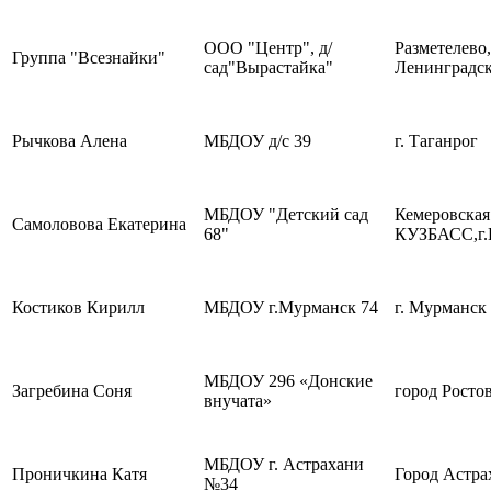
ООО "Центр", д/
Разметелево,
Группа "Всезнайки"
сад"Вырастайка"
Ленинградск
Рычкова Алена
МБДОУ д/с 39
г. Таганрог
МБДОУ "Детский сад
Кемеровская
Самоловова Екатерина
68"
КУЗБАСС,г.
Костиков Кирилл
МБДОУ г.Мурманск 74
г. Мурманск
МБДОУ 296 «Донские
Загребина Соня
город Росто
внучата»
МБДОУ г. Астрахани
Проничкина Катя
Город Астра
№34