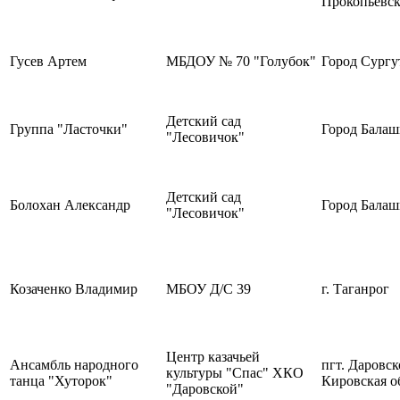
Прокопьевс
Гусев Артем
МБДОУ № 70 "Голубок"
Город Сургу
Детский сад
Группа "Ласточки"
Город Балаш
"Лесовичок"
Детский сад
Болохан Александр
Город Балаш
"Лесовичок"
Козаченко Владимир
МБОУ Д/С 39
г. Таганрог
Центр казачьей
Ансамбль народного
пгт. Даровс
культуры "Спас" ХКО
танца "Хуторок"
Кировская о
"Даровской"