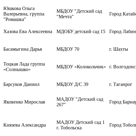
Юшкова Ольга
МБДОУ "Детский сад
Валерьевна, группа
Город Катай
"Мечта"
"Ромашка"
Хазова Ева Алексеевна
МДОБУ детский сад 15
Город Лабин
Басамыгина Дарья
МБДОУ 70
г. Шахты
Тоцкая Лада группа
МБДОУ «Колокольчик»
г. Волгодонс
«Солнышко»
Барсуков Даниил
МБДОУ Д/С 39
г. Таганрог
МАДОУ "Детский сад
Яковенко Мирослав
Город Барна
267"
МАДОУ Детский сад 1
Князева Александра
Город Тобол
г. Тобольска