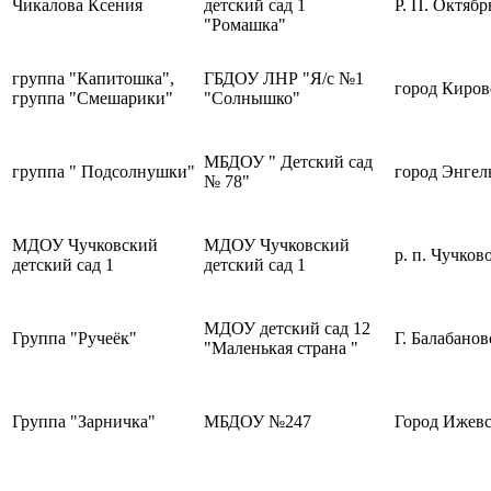
Чикалова Ксения
детский сад 1
Р. П. Октяб
"Ромашка"
группа "Капитошка",
ГБДОУ ЛНР "Я/с №1
город Киров
группа "Смешарики"
"Солнышко"
МБДОУ " Детский сад
группа " Подсолнушки"
город Энгел
№ 78"
МДОУ Чучковский
МДОУ Чучковский
р. п. Чучков
детский сад 1
детский сад 1
МДОУ детский сад 12
Группа "Ручеёк"
Г. Балабанов
"Маленькая страна "
Группа "Зарничка"
МБДОУ №247
Город Ижев