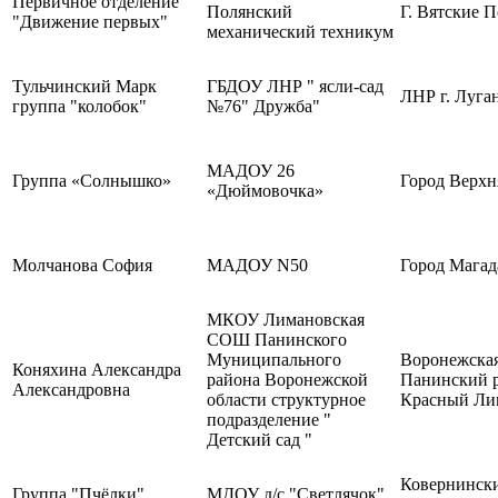
Первичное отделение
Полянский
Г. Вятские 
"Движение первых"
механический техникум
Тульчинский Марк
ГБДОУ ЛНР " ясли-сад
ЛНР г. Луга
группа "колобок"
№76" Дружба"
МАДОУ 26
Группа «Солнышко»
Город Верхн
«Дюймовочка»
Молчанова София
МАДОУ N50
Город Магад
МКОУ Лимановская
СОШ Панинского
Муниципального
Воронежская
Коняхина Александра
района Воронежской
Панинский р
Александровна
области структурное
Красный Ли
подразделение "
Детский сад "
Ковернински
Группа "Пчёлки"
МДОУ д/с "Светлячок"