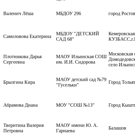
Валенич Лёша
МБДОУ 296
город Росто
МБДОУ "ДЕТСКИЙ
Кемеровская
Самоловова Екатерина
САД 68"
КУЗБАСС,г.
Московская 
Плотникова Дарья
МАОУ Ильинская СОШ
Домодедовс
Сергеевна
им. И.И. Сидорова
село Ильинс
МАОУ детский сад №79
Брызгина Кира
Город Толья
"Гусельки"
Абрамова Диана
МОУ "СОШ №13"
Город Кыш
Тверитина Валерия
МАОУ имени Ю. А.
Балашов
Петровна
Гарнаева