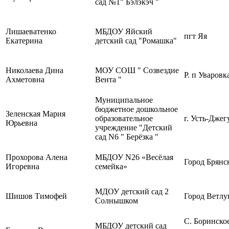
сад №1" Бэлэкэч "
Лишаеватенко
МБДОУ Яйский
пгт Яя
Екатерина
детский сад "Ромашка"
Николаева Дина
МОУ СОШ " Созвездие
Р. п Уваровк
Ахметовна
Вента "
Муниципальное
бюджетное дошкольное
Зеленская Мария
образовательное
г. Усть-Джег
Юрьевна
учреждение "Детский
сад N6 " Берёзка "
Прохорова Алена
МБДОУ N26 «Весёлая
Город Брянс
Игоревна
семейка»
МДОУ детский сад 2
Шишов Тимофей
Город Ветлу
Солнышком
С. Боринско
МБДОУ детский сад