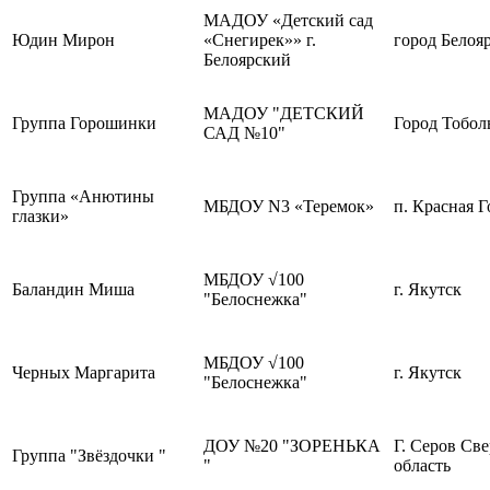
МАДОУ «Детский сад
Юдин Мирон
«Снегирек»» г.
город Белоя
Белоярский
МАДОУ "ДЕТСКИЙ
Группа Горошинки
Город Тобол
САД №10"
Группа «Анютины
МБДОУ N3 «Теремок»
п. Красная Г
глазки»
МБДОУ √100
Баландин Миша
г. Якутск
"Белоснежка"
МБДОУ √100
Черных Маргарита
г. Якутск
"Белоснежка"
ДОУ №20 "ЗОРЕНЬКА
Г. Серов Св
Группа "Звёздочки "
"
область