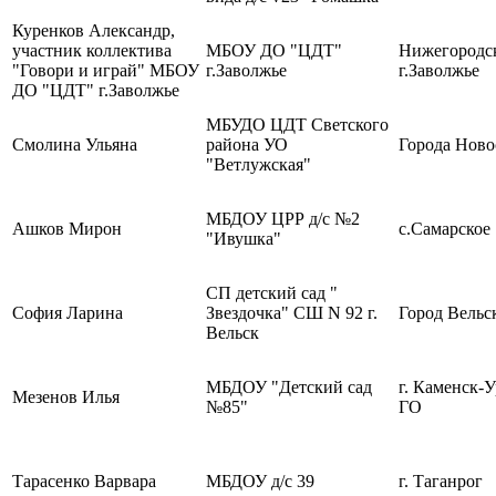
Куренков Александр,
участник коллектива
МБОУ ДО "ЦДТ"
Нижегородск
"Говори и играй" МБОУ
г.Заволжье
г.Заволжье
ДО "ЦДТ" г.Заволжье
МБУДО ЦДТ Светского
Смолина Ульяна
района УО
Города Ново
"Ветлужская"
МБДОУ ЦРР д/с №2
Ашков Мирон
с.Самарское
"Ивушка"
СП детский сад "
София Ларина
Звездочка" СШ N 92 г.
Город Вельс
Вельск
МБДОУ "Детский сад
г. Каменск-
Мезенов Илья
№85"
ГО
Тарасенко Варвара
МБДОУ д/с 39
г. Таганрог