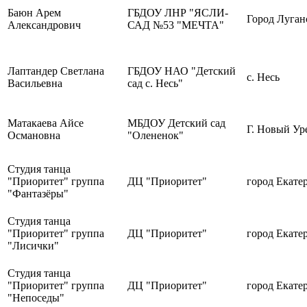
Баюн Арем
ГБДОУ ЛНР "ЯСЛИ-
Город Луган
Александрович
САД №53 "МЕЧТА"
Лаптандер Светлана
ГБДОУ НАО "Детский
с. Несь
Васильевна
сад с. Несь"
Матакаева Айсе
МБДОУ Детский сад
Г. Новый Ур
Османовна
"Олененок"
Студия танца
"Приоритет" группа
ДЦ "Приоритет"
город Екате
"Фантазёры"
Студия танца
"Приоритет" группа
ДЦ "Приоритет"
город Екате
"Лисички"
Студия танца
"Приоритет" группа
ДЦ "Приоритет"
город Екате
"Непоседы"