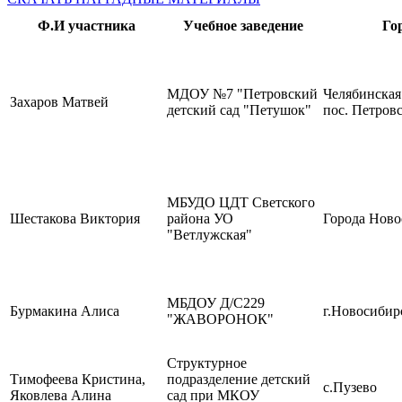
Ф.И участника
Учебное заведение
Го
МДОУ №7 "Петровский
Челябинская
Захаров Матвей
детский сад "Петушок"
пос. Петров
МБУДО ЦДТ Светского
Шестакова Виктория
района УО
Города Ново
"Ветлужская"
МБДОУ Д/С229
Бурмакина Алиса
г.Новосибир
"ЖАВОРОНОК"
Структурное
Тимофеева Кристина,
подразделение детский
с.Пузево
Яковлева Алина
сад при МКОУ