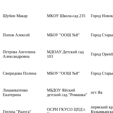
Шубин Макар
МКОУ Школа-сад 235
Город Новок
Попов Алексей
МБОУ "ООШ №8"
Город Стары
Петрова Ангелина
МДОАУ Детский сад
Город Оренб
Александровна
103
Свиридова Полина
МБОУ "ООШ №8"
Город Стары
Лишаеватенко
МБДОУ Яйский
пгт Яя
Екатерина
детский сад "Ромашка"
пермский кр
ОСРН ГКУСО ЦПД г.
Группа "Радуга"
Кудымкарски