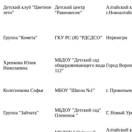
Детский клуб "Цветное
Детский центр
Алтайский к
лето"
"Равновесие"
г.Новоалтай
Группа "Комета"
ГКУ РС (Я) "РДСДСО"
Нерюнгри
МБДОУ "Детский сад
Хренкова Юлия
общеразвивающего вида
Город Воро
Николаевна
112"
Колесникова Софья
МБОУ "Школа №1"
г. Прокопьев
МБДОУ "Детский сад"
Группа "Зайчата"
Г. Новый Ур
Олененок "
Алтайский к