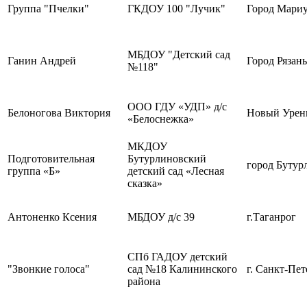
Группа "Пчелки"
ГКДОУ 100 "Лучик"
Город Мари
МБДОУ "Детский сад
Ганин Андрей
Город Рязань
№118"
ООО ГДУ «УДП» д/с
Белоногова Виктория
Новый Урен
«Белоснежка»
МКДОУ
Подготовительная
Бутурлиновский
город Бутур
группа «Б»
детский сад «Лесная
сказка»
Антоненко Ксения
МБДОУ д/с 39
г.Таганрог
СПб ГАДОУ детский
"Звонкие голоса"
сад №18 Калининского
г. Санкт-Пет
района