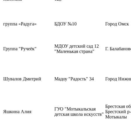
группа «Радуга»
БДОУ №10
Город Омск
МДОУ детский сад 12
Группа "Ручеёк"
Г. Балабанов
"Маленькая страна"
Шувалов Дмитрий
Мадоу "Радость" 34
Город Нижн
Брестская об
ГУО "Мотыкальская
Яшкина Алия
Брестский р-н
детская школа искусств"
Мотыкалы