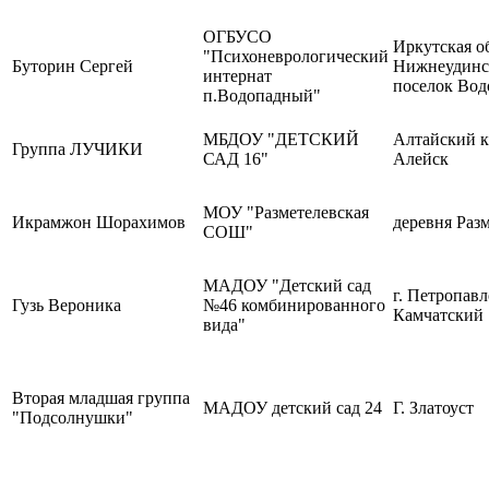
ОГБУСО
Иркутская о
"Психоневрологический
Буторин Сергей
Нижнеудинс
интернат
поселок Во
п.Водопадный"
МБДОУ "ДЕТСКИЙ
Алтайский к
Группа ЛУЧИКИ
САД 16"
Алейск
МОУ "Разметелевская
Икрамжон Шорахимов
деревня Раз
СОШ"
МАДОУ "Детский сад
г. Петропавл
Гузь Вероника
№46 комбинированного
Камчатский
вида"
Вторая младшая группа
МАДОУ детский сад 24
Г. Златоуст
"Подсолнушки"