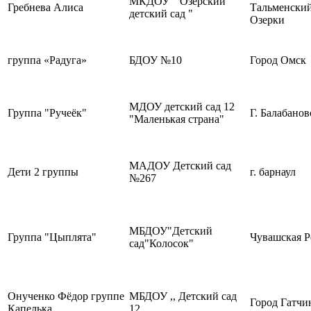
МКДОУ " Озёрский
Гребнева Алиса
Тальменский
детский сад "
Озерки
группа «Радуга»
БДОУ №10
Город Омск
МДОУ детский сад 12
Группа "Ручеёк"
Г. Балабанов
"Маленькая страна"
МАДОУ Детский сад
Дети 2 группы
г. барнаул
№267
МБДОУ"Детский
Группа "Цыплята"
Чувашская Р
сад"Колосок"
Онученко Фёдор группе
МБДОУ ,, Детский сад
Город Гатчи
Капелька
12,,