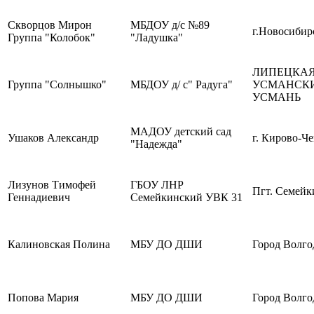
Скворцов Мирон
МБДОУ д/с №89
г.Новосибир
Группа "Колобок"
"Ладушка"
ЛИПЕЦКАЯ
Группа "Солнышко"
МБДОУ д/ с" Радуга"
УСМАНСКИ
УСМАНЬ
МАДОУ детский сад
Ушаков Александр
г. Кирово-Ч
"Надежда"
Лизунов Тимофей
ГБОУ ЛНР
Пгт. Семейк
Геннадиевич
Семейкинский УВК 31
Калиновская Полина
МБУ ДО ДШИ
Город Волго
Попова Мария
МБУ ДО ДШИ
Город Волго