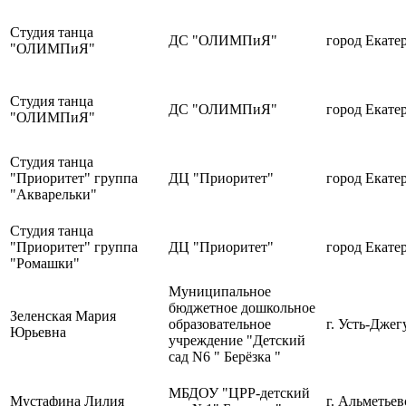
Студия танца
ДС "ОЛИМПиЯ"
город Екате
"ОЛИМПиЯ"
Студия танца
ДС "ОЛИМПиЯ"
город Екате
"ОЛИМПиЯ"
Студия танца
"Приоритет" группа
ДЦ "Приоритет"
город Екате
"Акварельки"
Студия танца
"Приоритет" группа
ДЦ "Приоритет"
город Екате
"Ромашки"
Муниципальное
бюджетное дошкольное
Зеленская Мария
образовательное
г. Усть-Джег
Юрьевна
учреждение "Детский
сад N6 " Берёзка "
МБДОУ "ЦРР-детский
Мустафина Лилия
г. Альметьев