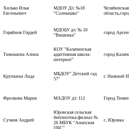
Хилько Илья
МДОУ Д/с №18
Челябинская
Евгеньевич
"Солнышко"
область,го
МДОБУ д/с № 10
Горяйнов Гордей
город Арсен
"Вишенка"
КОУ "Калачинская
Тимошина Алина
адаптивная школа-
город Калач
интернат"
МБДОУ" Детский сад
Крупкина Лида
г. Нижний Н
57"
Фролкова Мария
МАДОУ д/с 112
Город Тюме
Юровская сельская
библиотека-филиал №
Сучков Андрей
с. Юровка
26 МБУК "Анапская
ЦБС"