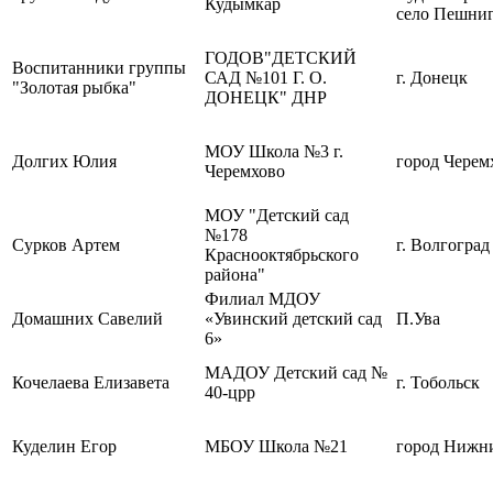
Кудымкар
село Пешни
ГОДОВ"ДЕТСКИЙ
Воспитанники группы
САД №101 Г. О.
г. Донецк
"Золотая рыбка"
ДОНЕЦК" ДНР
МОУ Школа №3 г.
Долгих Юлия
город Черем
Черемхово
МОУ "Детский сад
№178
Сурков Артем
г. Волгоград
Краснооктябрьского
района"
Филиал МДОУ
Домашних Савелий
«Увинский детский сад
П.Ува
6»
МАДОУ Детский сад №
Кочелаева Елизавета
г. Тобольск
40-црр
Куделин Егор
МБОУ Школа №21
город Нижн