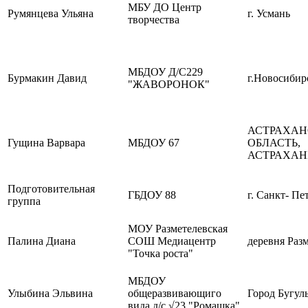
МБУ ДО Центр
Румянцева Ульяна
г. Усмань
творчества
МБДОУ Д/С229
Бурмакин Давид
г.Новосибир
"ЖАВОРОНОК"
АСТРАХАН
Гущина Варвара
МБДОУ 67
ОБЛАСТЬ,
АСТРАХАН
Подготовительная
ГБДОУ 88
г. Санкт- Пе
группа
МОУ Разметелевская
Палина Диана
СОШ Медиацентр
деревня Раз
"Точка роста"
МБДОУ
Улыбина Эльвина
общеразвивающиго
Город Бугул
вида д/с √23 "Ромашка"