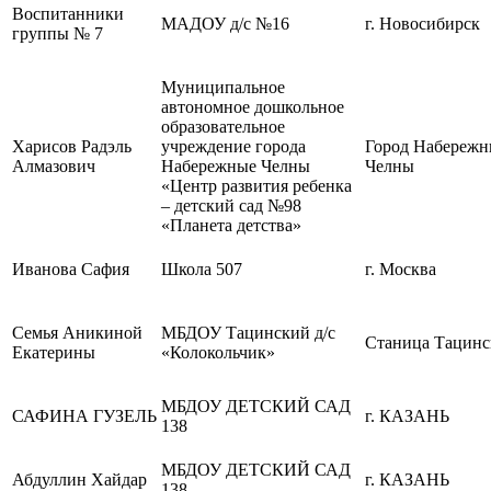
Воспитанники
МАДОУ д/с №16
г. Новосибирск
группы № 7
Муниципальное
автономное дошкольное
образовательное
Харисов Радэль
учреждение города
Город Набережн
Алмазович
Набережные Челны
Челны
«Центр развития ребенка
– детский сад №98
«Планета детства»
Иванова Сафия
Школа 507
г. Москва
Семья Аникиной
МБДОУ Тацинский д/с
Станица Тацинс
Екатерины
«Колокольчик»
МБДОУ ДЕТСКИЙ САД
САФИНА ГУЗЕЛЬ
г. КАЗАНЬ
138
МБДОУ ДЕТСКИЙ САД
Абдуллин Хайдар
г. КАЗАНЬ
138