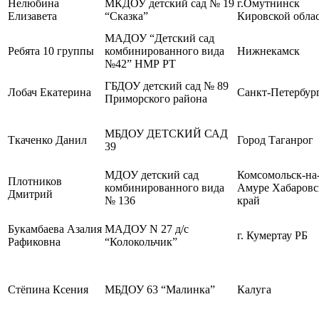
Нелюбина
МКДОУ детский сад № 19
г.Омутнинск
Елизавета
“Сказка”
Кировской обла
МАДОУ “Детский сад
Ребята 10 группы
комбинированного вида
Нижнекамск
№42” НМР РТ
ГБДОУ детский сад № 89
Лобач Екатерина
Санкт-Петербур
Приморского района
МБДОУ ДЕТСКИЙ САД
Ткаченко Данил
Город Таганрог
39
МДОУ детский сад
Комсомольск-на
Плотников
комбинированного вида
Амуре Хабаров
Дмитрий
№ 136
край
Букамбаева Азалия
МАДОУ N 27 д/с
г. Кумертау РБ
Рафиковна
“Колокольчик”
Стёпина Ксения
МБДОУ 63 “Малинка”
Калуга