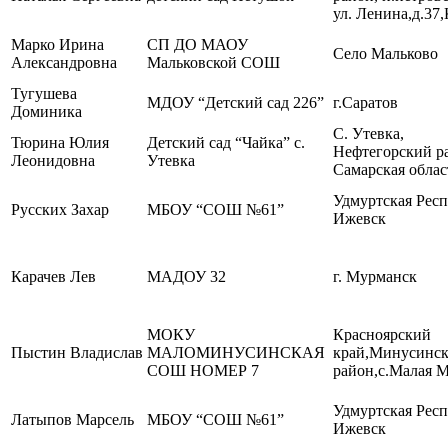
ул. Ленина,д.37
Марко Ирина
СП ДО МАОУ
Село Мальково
Александровна
Мальковской СОШ
Тугушева
МДОУ “Детский сад 226”
г.Саратов
Доминика
С. Утевка,
Тюрина Юлия
Детский сад “Чайка” с.
Нефтегорский р
Леонидовна
Утевка
Самарская облас
Удмуртская Респ
Русских Захар
МБОУ “СОШ №61”
Ижевск
Карачев Лев
МАДОУ 32
г. Мурманск
МОКУ
Красноярский
Пыстин Владислав
МАЛОМИНУСИНСКАЯ
край,Минусинс
СОШ НОМЕР 7
район,с.Малая 
Удмуртская Респ
Латыпов Марсель
МБОУ “СОШ №61”
Ижевск