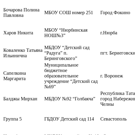
Бочарова Полина
МБОУ СОШ номер 251
Город Фокино
Павловна
МБОУ “Нюрбинская
Харов Никита
г.Нюрба
НОШ№3”
МБДОУ “Детский сад
Коваленко Татьяна
“Радуга” п.
пгт. Бериеговск
Ильинична
Беринговского”
Муниципальное
бюджетное
Сапелкина
образовательное
г. Воронеж
Маргарита
учреждение “Детский сад
№69”
Республика Тата
Балджы Мирхан
МБДОУ №92 “Голбакча”
город Набережн
Челны
Группа 5
ГБДОУ Детский сад 114
Севастополь