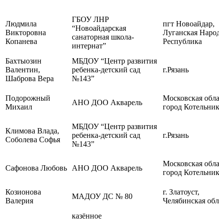
ГБОУ ЛНР
Людмила
пгт Новоайдар,
“Новоайдарская
Викторовна
Луганская Наро
санаторная школа-
Копанева
Республика
интернат”
Бахтыозин
МБДОУ “Центр развития
Валентин,
ребенка-детский сад
г.Рязань
Шаброва Вера
№143”
Подорожный
Московская обла
АНО ДОО Акварель
Михаил
город Котельни
МБДОУ “Центр развития
Климова Влада,
ребенка-детский сад
г.Рязань
Соболева Софья
№143”
Московская обла
Сафонова Любовь
АНО ДОО Акварель
город Котельни
Козионова
г. Златоуст,
МАДОУ ДС № 80
Валерия
Челябинская обл
казённое