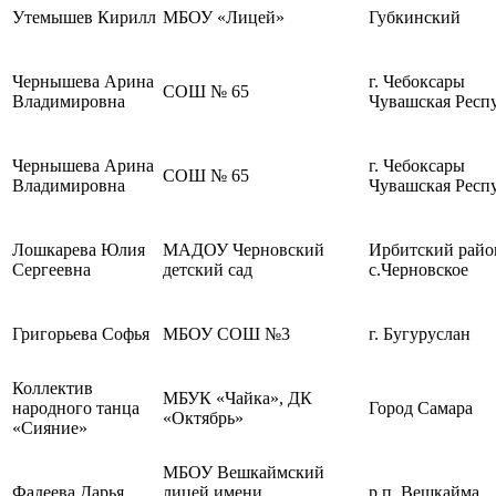
Утемышев Кирилл
МБОУ «Лицей»
Губкинский
Чернышева Арина
г. Чебоксары
СОШ № 65
Владимировна
Чувашская Респ
Чернышева Арина
г. Чебоксары
СОШ № 65
Владимировна
Чувашская Респ
Лошкарева Юлия
МАДОУ Черновский
Ирбитский райо
Сергеевна
детский сад
с.Черновское
Григорьева Софья
МБОУ СОШ №3
г. Бугуруслан
Коллектив
МБУК «Чайка», ДК
народного танца
Город Самара
«Октябрь»
«Сияние»
МБОУ Вешкаймский
Фадеева Дарья
лицей имени
р.п. Вешкайма