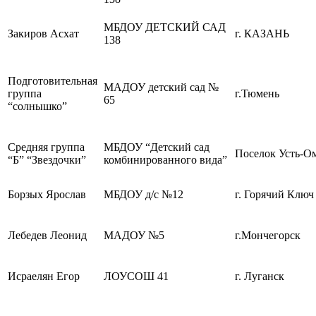
МБДОУ ДЕТСКИЙ САД
Закиров Асхат
г. КАЗАНЬ
138
Подготовительная
МАДОУ детский сад №
группа
г.Тюмень
65
“солнышко”
Средняя группа
МБДОУ “Детский сад
Поселок Усть-О
“Б” “Звездочки”
комбинированного вида”
Борзых Ярослав
МБДОУ д/с №12
г. Горячий Ключ
Лебедев Леонид
МАДОУ №5
г.Мончегорск
Исраелян Егор
ЛОУСОШ 41
г. Луганск