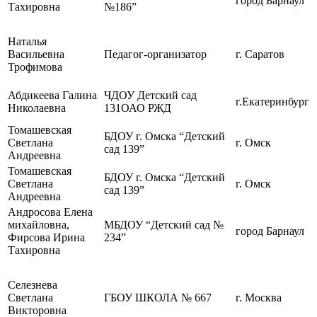
город Барнаул
Тахировна
№186”
Наталья
Васильевна
Педагог-организатор
г. Саратов
Трофимова
Абдикеева Галина
ЧДОУ Детский сад
г.Екатеринбург
Николаевна
131ОАО РЖД
Томашевская
БДОУ г. Омска “Детский
Светлана
г. Омск
сад 139”
Андреевна
Томашевская
БДОУ г. Омска “Детский
Светлана
г. Омск
сад 139”
Андреевна
Андросова Елена
михайловна,
МБДОУ “Детский сад №
город Барнаул
Фирсова Ирина
234”
Тахировна
Селезнева
Светлана
ГБОУ ШКОЛА № 667
г. Москва
Викторовна