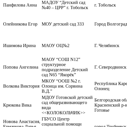
МАДОУ “Детский сад
Панфилова Анна
г. Тобольск
№40 – ЦРР” г. Тобольск
Олейникова Егор
МОУ детский сад 333
Город Волгогра
Ишимова Ирина
МАОУ ОЦ№2
Г. Челябинск
МАОУ “СОШ N12”
структурное
Попова Ангелина
Г. Северодвинск
подразделение Детский
сад N65 “Якорёк”
МКОУ “ООШ №2 г.
Республика Карел
Волкова Виктория
Олонца им. Сорвина
Олонец
В.Д.”
МДОУ Готовской детский
Белгородская об
сад общеразвивающего
Крюкова Вика
Красненский р-н,
вида
Готовье
<<КОЛОКОЛЬЧИК>>
ГБУСО Центр
Новова Анастасия,
социальной помощи
Ермачкова Дарья,
город Трубчевск