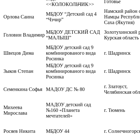
Готовье
<<КОЛОКОЛЬЧИК>>
Намский район с
МБДОУ “Детский сад 4
Орлова Саина
Намцы Республ
“Чэчир”
Саха (Якутия)
МБДОУ ДЕТСКИЙ САД
Золотухинский 
Головин Владимир
“МАЛЫШ”
Курская область
МБДОУ детский сад 9
Швецов Дима
комбинированого вида
г. Шадринск
Росинка
МБДОУ детский сад 9
Зыков Степан
комбинированого вида
г. Шадринск
Росинка
г. Златоуст,
Семенкина Софья
МАДОУ ДС № 80
Челябинская обл
МАДОУ детский сад
Михеева
№160 «Планета
г. Тюмень
Мирослава
мечтателей»
Росяев Никита
МБДОУ 44
г. Солнечногорс