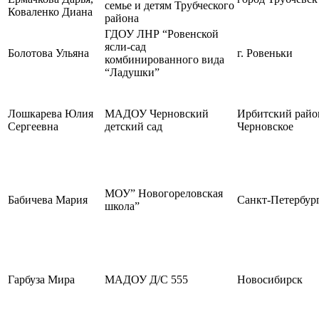
семье и детям Трубческого
Коваленко Диана
района
ГДОУ ЛНР “Ровенской
ясли-сад
Болотова Ульяна
г. Ровеньки
комбинированного вида
“Ладушки”
Лошкарева Юлия
МАДОУ Черновский
Ирбитский район
Сергеевна
детский сад
Черновское
МОУ” Новогореловская
Бабичева Мария
Санкт-Петербур
школа”
Гарбуза Мира
МАДОУ Д/С 555
Новосибирск