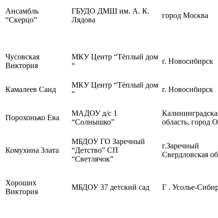
Ансамбль
ГБУДО ДМШ им. А. К.
город Москва
“Скерцо”
Лядова
Чусовская
МКУ Центр “Тёплый дом
г. Новосибирск
Виктория
“
МКУ Центр “Тёплый дом
Камалеев Саид
г. Новосибирск
“
МАДОУ д/с 1
Калининградска
Порохонько Ева
“Солнышко”
область, город 
МБДОУ ГО Заречный
г.Заречный
Комухина Злата
“Детство” СП
Свердловская о
“Светлячок”
Хороших
МБДОУ 37 детский сад
Г . Усолье-Сиби
Виктория