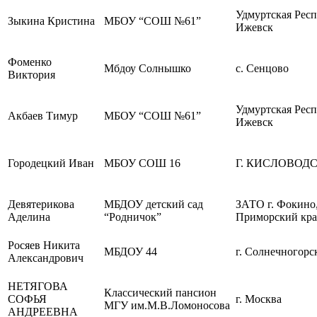
Удмуртская Респ
Зыкина Кристина
МБОУ “СОШ №61”
Ижевск
Фоменко
Мбдоу Солнышко
с. Сенцово
Виктория
Удмуртская Респ
Акбаев Тимур
МБОУ “СОШ №61”
Ижевск
Городецкий Иван
МБОУ СОШ 16
Г. КИСЛОВОД
Девятерикова
МБДОУ детский сад
ЗАТО г. Фокино
Аделина
“Родничок”
Приморский кр
Росяев Никита
МБДОУ 44
г. Солнечногорс
Александрович
НЕТЯГОВА
Классический пансион
СОФЬЯ
г. Москва
МГУ им.М.В.Ломоносова
АНДРЕЕВНА