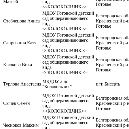
Матвей
вида
Готовье
<<КОЛОКОЛЬЧИК>>
МДОУ Готовской детский
Белгородская об
сад общеразвивающего
Стеблецова Алиса
Красненский р-н,
вида
Готовье
<<КОЛОКОЛЬЧИК>>
МДОУ Готовской детский
Белгородская об
сад общеразвивающего
Сапрыкина Катя
Красненский р-н,
вида
Готовье
<<КОЛОКОЛЬЧИК>>
МДОУ Готовской детский
Белгородская об
сад общеразвивающего
Крюкова Вика
Красненский р-н,
вида
Готовье
<<КОЛОКОЛЬЧИК>>
МКДОУ 2 дс
Турлова Анастасия
пгт. Бисерть
“Колокольчик”
МДОУ Готовской детский
Белгородская об
сад общеразвивающего
Сычев Семен
Красненский р-н,
вида
Готовье
<<КОЛОКОЛЬЧИК>>
МДОУ Готовской детский
Белгородская об
сад общеразвивающего
Чесноков Максим
Красненский р-н,
вида