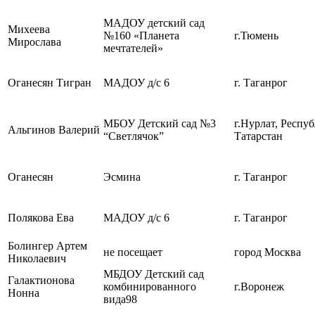
МАДОУ детский сад
Михеева
№160 «Планета
г.Тюмень
Мирослава
мечтателей»
Оганесян Тигран
МАДОУ д/с 6
г. Таганрог
МБОУ Детский сад №3
г.Нурлат, Респу
Альгинов Валерий
“Светлячок”
Татарстан
Оганесян
Эсмина
г. Таганрог
Полякова Ева
МАДОУ д/с 6
г. Таганрог
Болингер Артем
не посещает
город Москва
Николаевич
МБДОУ Детский сад
Галактионова
комбинированного
г.Воронеж
Нонна
вида98