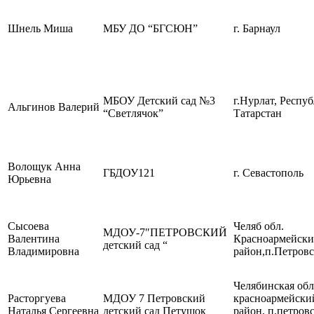
Шнель Миша
МБУ ДО “БГСЮН”
г. Барнаул
МБОУ Детский сад №3
г.Нурлат, Респу
Альгинов Валерий
“Светлячок”
Татарстан
Волощук Анна
ГБДОУ121
г. Севастополь
Юрьевна
Сысоева
Челяб обл.
МДОУ-7″ПЕТРОВСКИЙ
Валентина
Красноармейск
детский сад “
Владимировна
район,п.Петров
Челябинская обл
Расторгуева
МДОУ 7 Петровский
красноармейски
Наталья Сергеевна
детский сад Петушок
район, п.петров