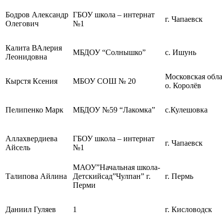
Бодров Александр
ГБОУ школа – интернат
г. Чапаевск
Олегович
№1
Калита ВАлерия
МБДОУ “Солнышко”
с. Ишунь
Леонидовна
Московская облас
Кырстя Ксения
МБОУ СОШ № 20
о. Королёв
Пелипенко Марк
МБДОУ №59 “Лакомка”
с.Кулешовка
Аллахвердиева
ГБОУ школа – интернат
г. Чапаевск
Айсель
№1
МАОУ”Начальная школа-
Талипова Айлина
Детскийсад”Чулпан” г.
г. Пермь
Перми
Даниил Гуляев
1
г. Кисловодск