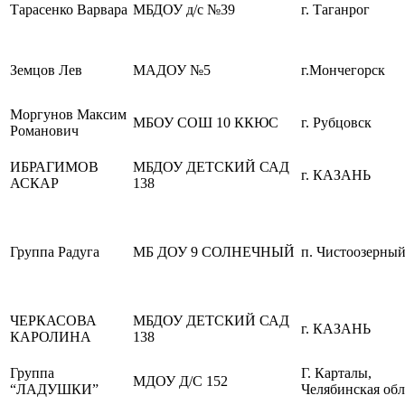
Тарасенко Варвара
МБДОУ д/с №39
г. Таганрог
Земцов Лев
МАДОУ №5
г.Мончегорск
Моргунов Максим
МБОУ СОШ 10 ККЮС
г. Рубцовск
Романович
ИБРАГИМОВ
МБДОУ ДЕТСКИЙ САД
г. КАЗАНЬ
АСКАР
138
Группа Радуга
МБ ДОУ 9 СОЛНЕЧНЫЙ
п. Чистоозерны
ЧЕРКАСОВА
МБДОУ ДЕТСКИЙ САД
г. КАЗАНЬ
КАРОЛИНА
138
Группа
Г. Карталы,
МДОУ Д/С 152
“ЛАДУШКИ”
Челябинская обл