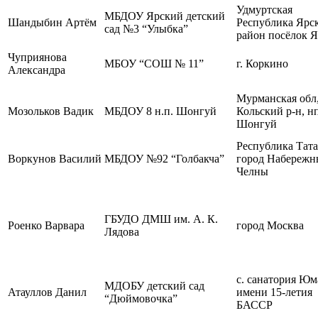
Удмуртская
МБДОУ Ярский детский
Шандыбин Артём
Республика Ярс
сад №3 “Улыбка”
район посёлок 
Чуприянова
МБОУ “СОШ № 11”
г. Коркино
Александра
Мурманская обл
Мозольков Вадик
МБДОУ 8 н.п. Шонгуй
Кольский р-н, н
Шонгуй
Республика Тата
Воркунов Василий
МБДОУ №92 “Голбакча”
город Набережн
Челны
ГБУДО ДМШ им. А. К.
Роенко Варвара
город Москва
Лядова
с. санатория Юм
МДОБУ детский сад
Атауллов Данил
имени 15-летия
“Дюймовочка”
БАССР