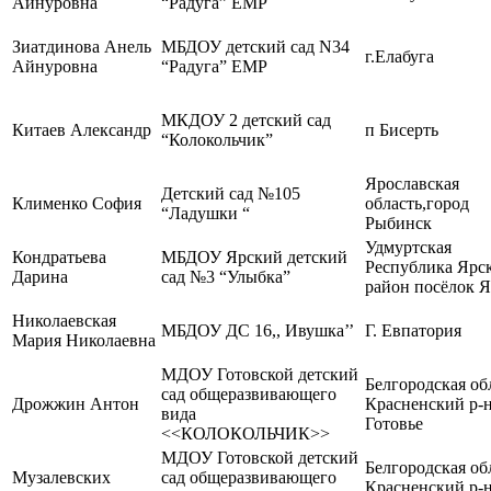
Айнуровна
“Радуга” ЕМР
Зиатдинова Анель
МБДОУ детский сад N34
г.Елабуга
Айнуровна
“Радуга” ЕМР
МКДОУ 2 детский сад
Китаев Александр
п Бисерть
“Колокольчик”
Ярославская
Детский сад №105
Клименко София
область,город
“Ладушки “
Рыбинск
Удмуртская
Кондратьева
МБДОУ Ярский детский
Республика Ярс
Дарина
сад №3 “Улыбка”
район посёлок 
Николаевская
МБДОУ ДС 16,, Ивушка’’
Г. Евпатория
Мария Николаевна
МДОУ Готовской детский
Белгородская об
сад общеразвивающего
Дрожжин Антон
Красненский р-н,
вида
Готовье
<<КОЛОКОЛЬЧИК>>
МДОУ Готовской детский
Белгородская об
Музалевских
сад общеразвивающего
Красненский р-н,