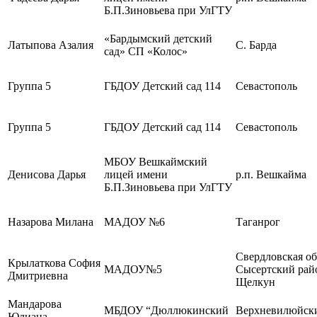
Б.П.Зиновьева при УлГТУ
«Бардымский детский
Латыпова Азалия
С. Барда
сад» СП «Колос»
Группа 5
ГБДОУ Детский сад 114
Севастополь
Группа 5
ГБДОУ Детский сад 114
Севастополь
МБОУ Вешкаймский
Денисова Дарья
лицей имени
р.п. Вешкайма
Б.П.Зиновьева при УлГТУ
Назарова Милана
МАДОУ №6
Таганрог
Свердловская об
Крылаткова София
МАДОУ№5
Сысертский райо
Дмитриевна
Щелкун
Мандарова
МБДОУ “Дюллюкинский
Верхневилюйск
Юлиана