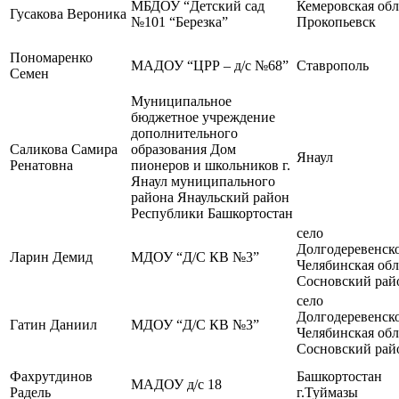
МБДОУ “Детский сад
Кемеровская обл.
Гусакова Вероника
№101 “Березка”
Прокопьевск
Пономаренко
МАДОУ “ЦРР – д/с №68”
Ставрополь
Семен
Муниципальное
бюджетное учреждение
дополнительного
Саликова Самира
образования Дом
Янаул
Ренатовна
пионеров и школьников г.
Янаул муниципального
района Янаульский район
Республики Башкортостан
село
Долгодеревенско
Ларин Демид
МДОУ “Д/С КВ №3”
Челябинская обл
Сосновский рай
село
Долгодеревенско
Гатин Даниил
МДОУ “Д/С КВ №3”
Челябинская обл
Сосновский рай
Фахрутдинов
Башкортостан
МАДОУ д/с 18
Радель
г.Туймазы