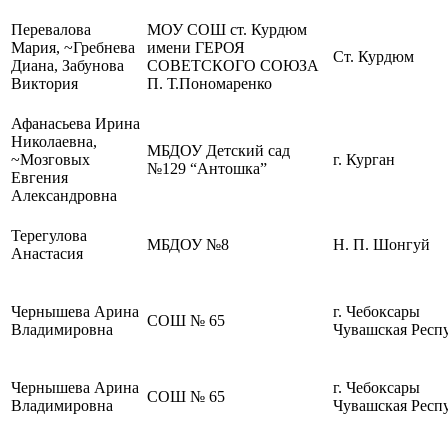
Перевалова
МОУ СОШ ст. Курдюм
Мария, ~Гребнева
имени ГЕРОЯ
Ст. Курдюм
Диана, Забунова
СОВЕТСКОГО СОЮЗА
Виктория
П. Т.Пономаренко
Афанасьева Ирина
Николаевна,
МБДОУ Детский сад
~Мозговых
г. Курган
№129 “Антошка”
Евгения
Александровна
Терегулова
МБДОУ №8
Н. П. Шонгуй
Анастасия
Чернышева Арина
г. Чебоксары
СОШ № 65
Владимировна
Чувашская Респ
Чернышева Арина
г. Чебоксары
СОШ № 65
Владимировна
Чувашская Респ