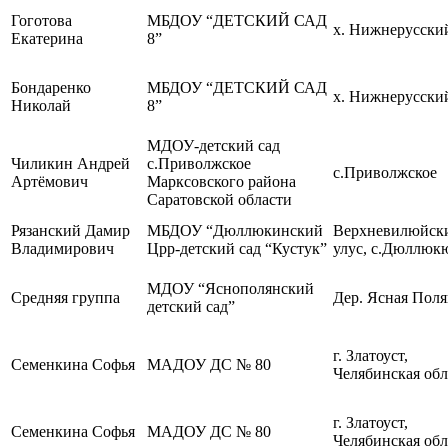
Гоготова
МБДОУ “ДЕТСКИЙ САД
х. Нижнерусски
Екатерина
8”
Бондаренко
МБДОУ “ДЕТСКИЙ САД
х. Нижнерусски
Николай
8”
МДОУ-детский сад
Чиликин Андрей
с.Приволжское
с.Приволжское
Артёмович
Марксовского района
Саратовской области
Рязанский Дамир
МБДОУ “Дюллюкинский
Верхневилюйск
Владимирович
Црр-детский сад “Кустук”
улус, с.Дюллюк
МДОУ “Яснополянский
Средняя группа
Дер. Ясная Поля
детский сад”
г. Златоуст,
Семенкина Софья
МАДОУ ДС № 80
Челябинская обл
г. Златоуст,
Семенкина Софья
МАДОУ ДС № 80
Челябинская обл