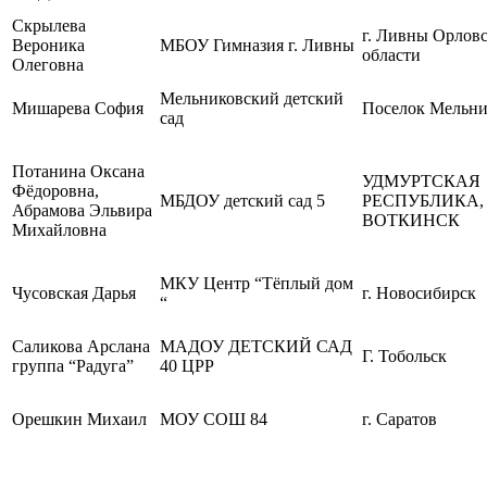
Скрылева
г. Ливны Орлов
Вероника
МБОУ Гимназия г. Ливны
области
Олеговна
Мельниковский детский
Мишарева София
Поселок Мельни
сад
Потанина Оксана
УДМУРТСКАЯ
Фёдоровна,
МБДОУ детский сад 5
РЕСПУБЛИКА,
Абрамова Эльвира
ВОТКИНСК
Михайловна
МКУ Центр “Тёплый дом
Чусовская Дарья
г. Новосибирск
“
Саликова Арслана
МАДОУ ДЕТСКИЙ САД
Г. Тобольск
группа “Радуга”
40 ЦРР
Орешкин Михаил
МОУ СОШ 84
г. Саратов