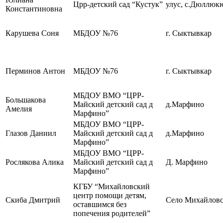
Црр-детский сад “Кустук”
улус, с.Дюллюк
Константиновна
Карушева Соня
МБДОУ №76
г. Сыктывкар
Перминов Антон
МБДОУ №76
г. Сыктывкар
МБДОУ ВМО “ЦРР-
Большакова
Майский детский сад д
д.Марфино
Амелия
Марфино”
МБДОУ ВМО “ЦРР-
Глазов Даниил
Майский детский сад д
д.Марфино
Марфино”
МБДОУ ВМО “ЦРР-
Рослякова Алика
Майский детский сад д
Д. Марфино
Марфино”
КГБУ “Михайловский
центр помощи детям,
Скиба Дмитрий
Село Михайловс
оставшимся без
попечения родителей”