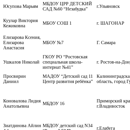
МБДОУ ЦРР ДЕТСКИЙ
Юсупова Марьям
г.Ульяновск
САД №60 “Незабудка”
Куулар Виктория
МБОУ СОШ 1
г. ШАГОНАР
Кежиковна
Елизарова Ксения,
Елизарова
МБОУ №7
Г. Самара
Анастасия
ГКОУ РО “Ростовская
Ушкалов Николай
специальная школа-
г. Ростов-на-Дон
интернат №41”
Просвирин
МАДОУ “Детский сад 11
Калининградска
Даниил
Центр развития ребёнка”
область, город Г
Коновалова Лидия
Приморский кра
МБДОУ 16
Анатольевна
г.Владивосток
Зиатдинова Айлин
МБДОУ детский сад N34
г.Елабуга